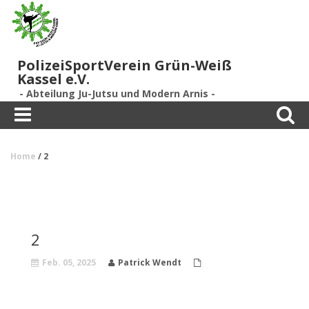
PolizeiSportVerein Grün-Weiß
Kassel e.V.
- Abteilung Ju-Jutsu und Modern Arnis -
Toggle
Toggle
navigation
search
Home
/
2
2
Feb. 05, 2025
Patrick Wendt