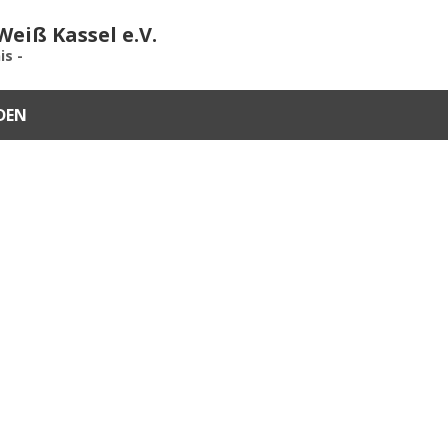
eiß Kassel e.V.
is -
DEN