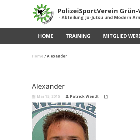
PolizeiSportVerein Grün-W
- Abteilung Ju-Jutsu und Modern Arn
HOME
TRAINING
MITGLIED WER
Home
/
Alexander
Alexander
Mai 15, 2015
Patrick Wendt